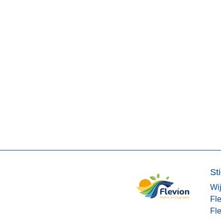
St
Wij
Fle
Fl