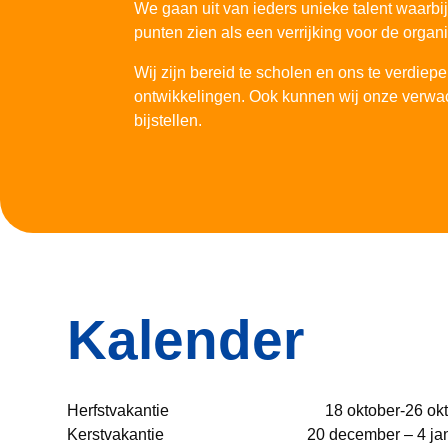
We gaan uit van ieders unieke talent waarbi
punten zien als een verrijking voor de organi
Wij zijn bereid te scholen en ons te verdiep
ontwikkelingen. Ook kunnen wij onze verwa
bijstellen.
Kalender
Herfstvakantie
18 oktober-26 ok
Kerstvakantie
20 december – 4 ja