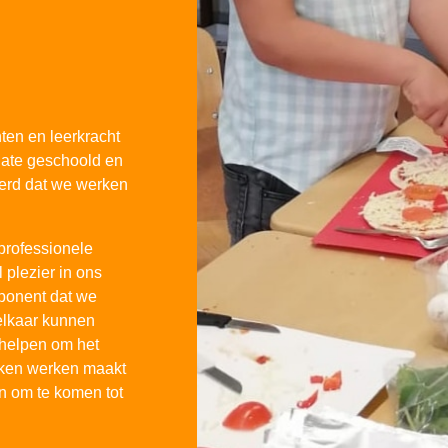
ten en leerkracht
 date geschoold en
eerd dat we werken
professionele
plezier in ons
mponent dat we
elkaar kunnen
helpen om het
oken werken maakt
n om te komen tot