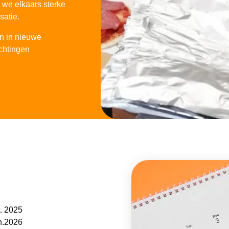
j we elkaars sterke
satie.
en in nieuwe
chtingen
t. 2025
n.2026