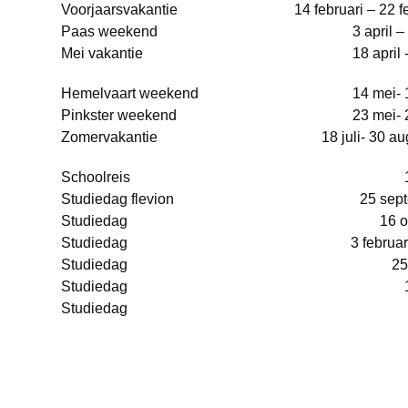
Voorjaarsvakantie
14 februari – 22 f
Paas weekend
3 april –
Mei vakantie
18 april 
Hemelvaart weekend
14 mei- 
Pinkster weekend
23 mei- 
Zomervakantie
18 juli- 30 a
Schoolreis
Studiedag flevion
25 sep
Studiedag
16 o
Studiedag
3 februa
Studiedag
25
Studiedag
Studiedag