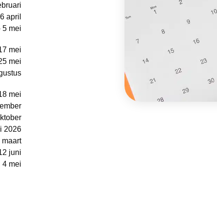
ebruari
 6 april
- 5 mei
17 mei
25 mei
ugustus
18 mei
tember
ktober
ri 2026
 maart
12 juni
4 mei