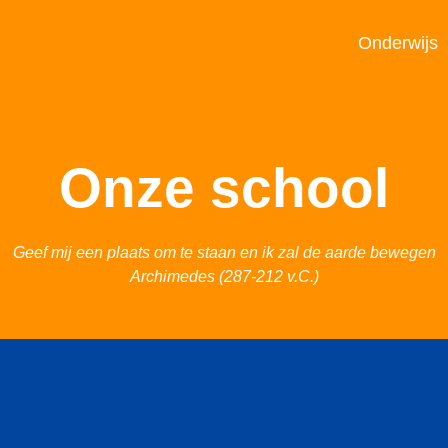
Onderwijs
Onze school
Geef mij een plaats om te staan en ik zal de aarde bewegen
Archimedes (287-212 v.C.)